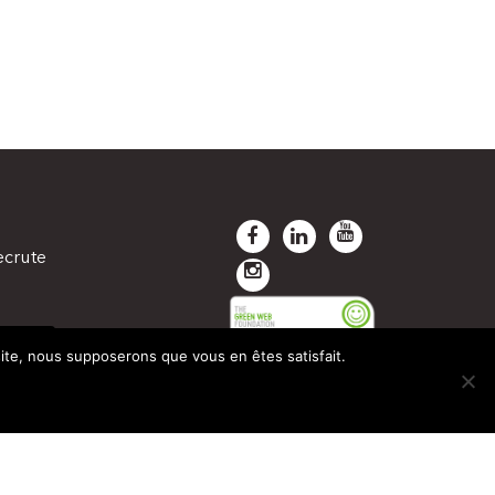
ecrute
TANÉE
 site, nous supposerons que vous en êtes satisfait.
INE