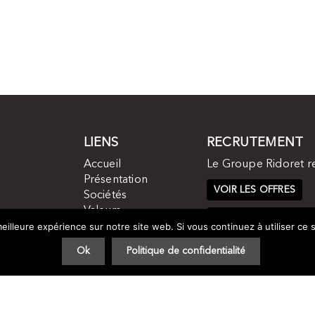
LIENS
RECRUTEMENT
Accueil
Le Groupe Ridoret r
Présentation
VOIR LES OFFRES
Sociétés
Valeurs
CANDIDATURE SPON
Histoire
eilleure expérience sur notre site web. Si vous continuez à utiliser ce
Contact
Ok
Politique de confidentialité
Groupe Ridoret 2017 -
Plan du site
-
Mentions légales
- by
STUDIO VITAM