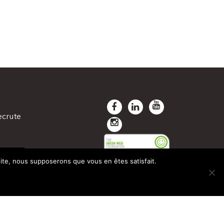
ecrute
TANÉE
 site, nous supposerons que vous en êtes satisfait.
INE