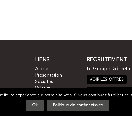
LIENS
RECRUTEMENT
Accueil
Le Groupe Ridoret r
Présentation
VOIR LES OFFRES
Sociétés
Valeurs
CANDIDATURE SPON
Histoire
eilleure expérience sur notre site web. Si vous continuez à utiliser ce
Contact
Ok
Politique de confidentialité
Groupe Ridoret 2017 -
Plan du site
-
Mentions légales
- by
STUDIO VITAM