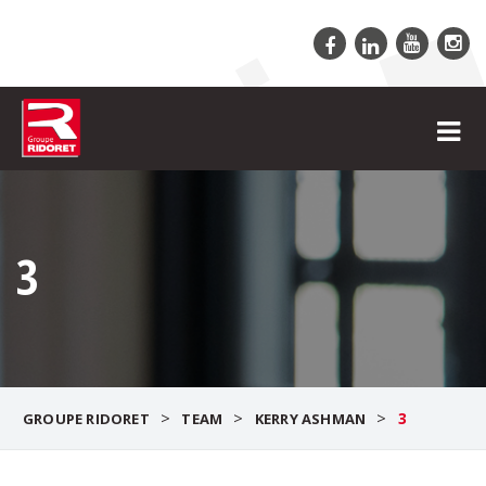
3
>
>
>
3
GROUPE RIDORET
TEAM
KERRY ASHMAN