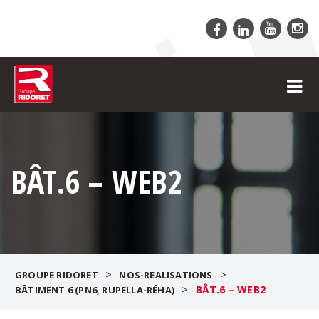
BÂT.6 – WEB2
>
>
GROUPE RIDORET
NOS-REALISATIONS
>
BÂT.6 – WEB2
BÂTIMENT 6 (PN6, RUPELLA-RÉHA)