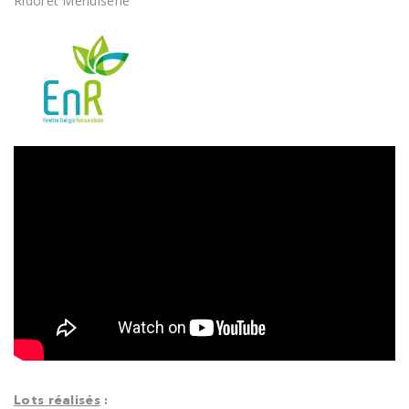
Ridoret Menuiserie
Lots réalisés
: