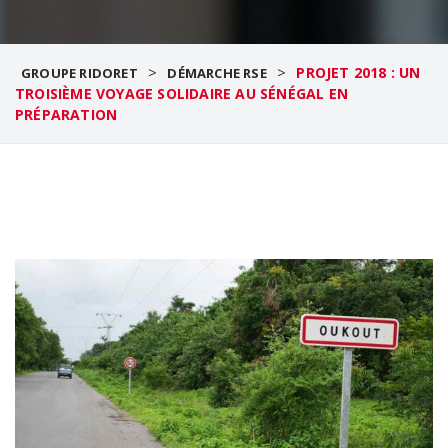
>
>
PROJET 2018 : UN
GROUPE RIDORET
DÉMARCHE RSE
TROISIÈME VOYAGE SOLIDAIRE AU SÉNÉGAL EN
PRÉPARATION