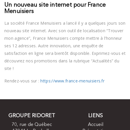
Un nouveau site internet pour France
Menuisiers
La société France Menuisiers a lancé il y a quelques jours son
nouveau site internet. Avec son outil de localisation “Trouver
mon agence”, France Menuisiers compte mettre à l’honneur
ses 12 adresses. Autre innovation, une enquête de
satisfaction en ligne sera bientôt disponible. Exprimez-vous et
découvrez nos promotions dans la rubrique “Actualités” du
site !
Rendez-vous sur :
https://www.france-menuisiers.fr
GROUPE RIDORET
LIENS
70, rue de Québec
Accueil