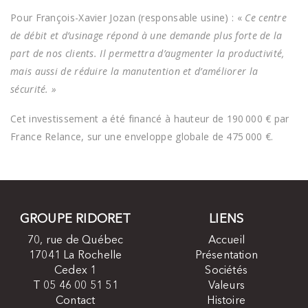
Pour François-Xavier Jozan (responsable usine) : «
Ce centre
de débit et d’usinage répond à une demande plus forte de la
part de nos clients. Il permettra d’augmenter la productivité,
mais aussi de réduire la manutention et d’améliorer la
sécurité. »
Cet investissement a été financé à hauteur de 190 000 € par
France Relance, sur une enveloppe globale de 475 000 €.
GROUPE RIDORET
LIENS
70, rue de Québec
Accueil
17041 La Rochelle
Présentation
Cedex 1
Sociétés
T 05 46 00 51 51
Valeurs
Contact
Histoire