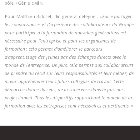
pôle « Génie civil ».
Pour Matthieu Ridoret, dir. général délégué : «
Faire partager
les connaissances et l’expérience des collaborateurs du Groupe
pour participer à la formation de nouvelles générations est
nécessaire pour l’entreprise et pour les organismes de
formation ; cela permet d’améliorer le parcours
d’apprentissage des jeunes par des échanges directs avec le
monde de l’entreprise. De plus, cela permet aux collaborateurs
de prendre du recul sur leurs responsabilités et leur métier, de
mieux appréhender leurs futurs collègues de travail. Cette
démarche donne du sens, de la cohérence dans le parcours
professionnel. Tous les dispositifs rapprochant le monde de la
formation avec les entreprises sont nécessaires et pertinents.
»