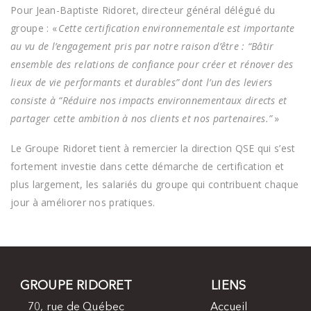
Pour Jean-Baptiste Ridoret, directeur général délégué du
groupe : «
Cette certification environnementale est importante
au vu de l’engagement pris par notre raison d’être : “Bâtir
ensemble des relations de confiance pour créer et rénover des
lieux de vie performants et durables” dont l’un des leviers
consiste à “Réduire nos impacts environnementaux directs et
partager cette ambition à nos clients et nos partenaires.”
»
Le Groupe Ridoret tient à remercier la direction QSE qui s’est
fortement investie dans cette démarche de certification et
plus largement, les salariés du groupe qui contribuent chaque
jour à améliorer nos pratiques.
GROUPE RIDORET
LIENS
70, rue de Québec
Accueil