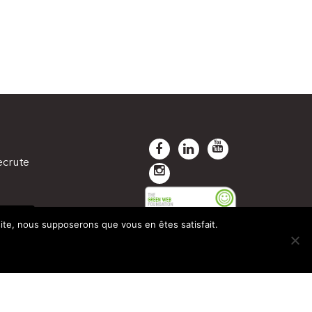
ecrute
TANÉE
 site, nous supposerons que vous en êtes satisfait.
INE