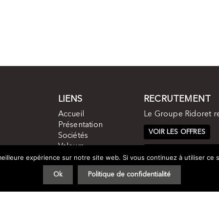
LIENS
RECRUTEMENT
Accueil
Le Groupe Ridoret r
Présentation
VOIR LES OFFRES
Sociétés
Valeurs
CANDIDATURE SPON
Histoire
eilleure expérience sur notre site web. Si vous continuez à utiliser ce
Contact
Ok
Politique de confidentialité
Groupe Ridoret 2017 -
Plan du site
-
Mentions légales
- by
STUDIO VITAM