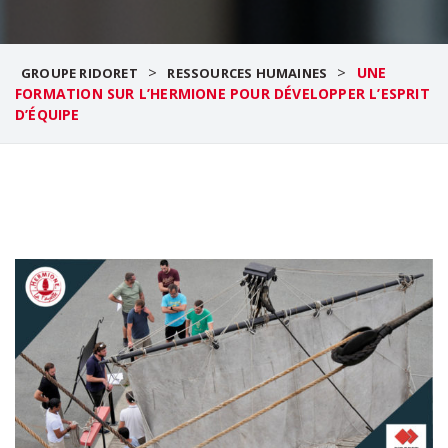
>
>
UNE
GROUPE RIDORET
RESSOURCES HUMAINES
FORMATION SUR L’HERMIONE POUR DÉVELOPPER L’ESPRIT
D’ÉQUIPE