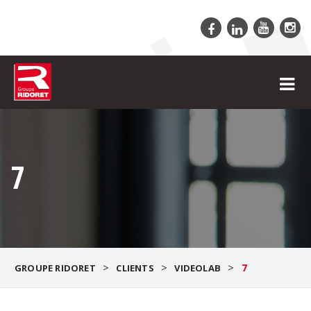
7
>
>
>
7
GROUPE RIDORET
CLIENTS
VIDEOLAB