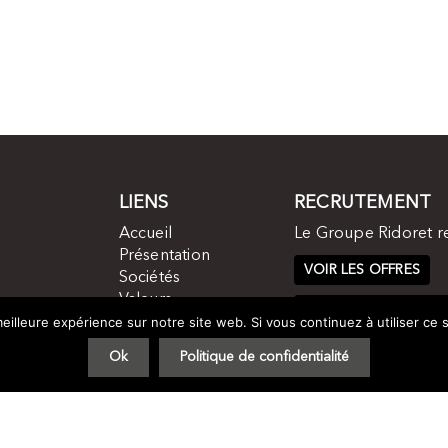
LIENS
RECRUTEMENT
Accueil
Le Groupe Ridoret r
Présentation
VOIR LES OFFRES
Sociétés
Valeurs
CANDIDATURE SPON
Histoire
eilleure expérience sur notre site web. Si vous continuez à utiliser ce
Contact
Ok
Politique de confidentialité
Groupe Ridoret 2017 -
Plan du site
-
Mentions légales
- by
STUDIO VITAM