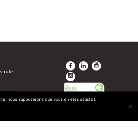
ecrute
TANÉE
 site, nous supposerons que vous en êtes satisfait.
INE