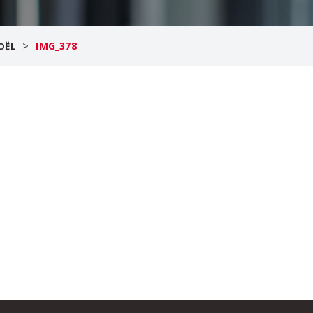
>
IMG_378
OËL