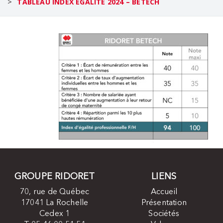
>
TABLEAU INDEX ÉGALITÉ 2024 – BETECH
GROUPE RIDORET
LIENS
70, rue de Québec
Accueil
17041 La Rochelle
Présentation
Cedex 1
Sociétés