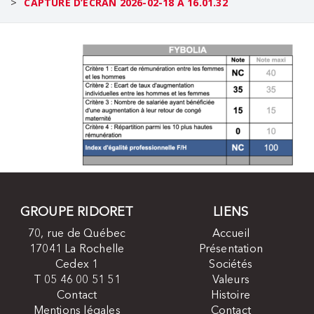
>
CAPTURE D’ÉCRAN 2026-02-18 À 16.01.32
GROUPE RIDORET
LIENS
70, rue de Québec
Accueil
17041 La Rochelle
Présentation
Cedex 1
Sociétés
T 05 46 00 51 51
Valeurs
Contact
Histoire
Mentions légales
Contact