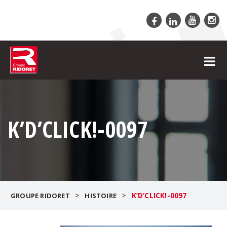
K’D’CLICK!-0097
>
>
K’D’CLICK!-0097
GROUPE RIDORET
HISTOIRE