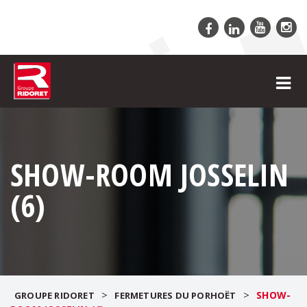
SHOW-ROOM JOSSELIN
(6)
>
>
SHOW-
GROUPE RIDORET
FERMETURES DU PORHOËT